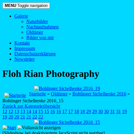
MENU
Toggle navigation
Galerie
Naturbilder
Nachtaufnahmen
Oldtimer
Bilder von mir
Kontakt
Impressum
Datenschutzerklärung
Newsletter
Floh Rian Photography
Startseite
»
Oldtimer
»
Bohlinger Sichelhenke 2016
»
Bohlinger Sichelhenke 2016_15
Zurück zur Kategorieübersicht
12
12
13
13
14
14
15
15
16
16
17
17
18
18
29
29
30
30
31
31
19
19
20
20
21
21
22
22
[Slideshow bei deaktiviertem JacaScript nicht nutzbar]